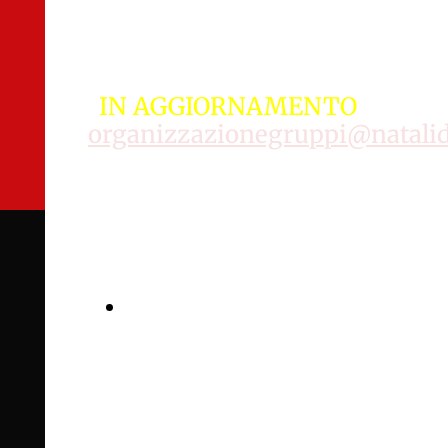
15 NAZIONI - 59 ASSOCIAZIONI -
RIEVOCATORI 1062
IN AGGIORNAMENTO
organizzazionegruppi@natalid
PARTICIPATION
FORM