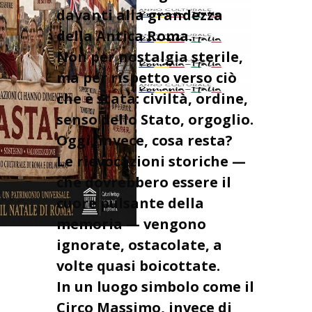
davanti alla grandezza
della Antica Roma.
Non per nostalgia sterile,
ma per rispetto verso ciò
che è stata: civiltà, ordine,
senso dello Stato, orgoglio.
Oggi, invece, cosa resta?
Le rievocazioni storiche —
che dovrebbero essere il
cuore pulsante della
memoria — vengono
ignorate, ostacolate, a
volte quasi boicottate.
In un luogo simbolo come il
Circo Massimo, invece di